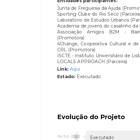
Entidades participantes:
Junta de Freguesia da Ajuda (Promot
Sporting Clube do Rio Seco (Parceira
Laboratório de Estudos Urbanos (Parc
Academia de jovens do casalinho da a
Associação Amigos B2M - Bair
(Promotora)
4Change, Cooperativa Cultural e de 
CRL (Promotora)
ISCTE - Instituto Universitário de Lis
LOCALS APPROACH (Parceira)
Link:
Aqui
Estado:
Executado.
Evolução do Projeto
06-JUL-2022
Executado