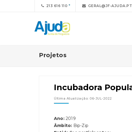
213 616 110
GERAL@JF-AJUDA.PT
Projetos
Incubadora Popula
Última Atualização: 06-JUL-2022
Ano:
2019
Âmbito:
Bip-Zip