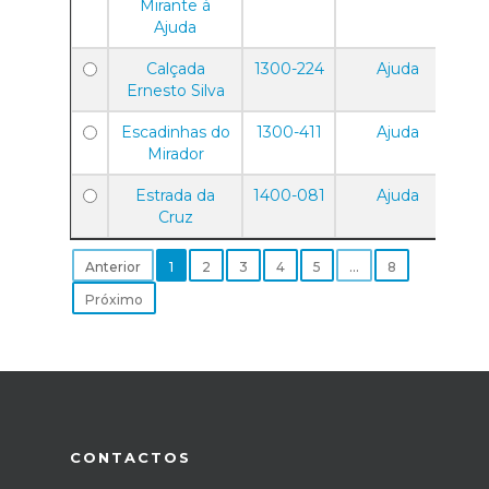
Mirante à
Ajuda
Calçada
1300-224
Ajuda
Ernesto Silva
Escadinhas do
1300-411
Ajuda
Mirador
Estrada da
1400-081
Ajuda
Cruz
Anterior
1
2
3
4
5
…
8
Próximo
CONTACTOS