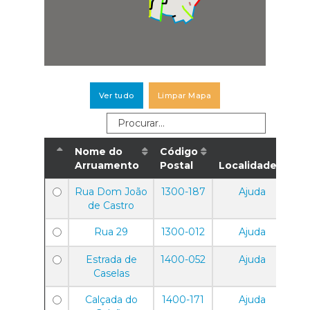
Ver tudo
Limpar Mapa
Nome do
Código
Arruamento
Postal
Localidade
Rua Dom João
1300-187
Ajuda
de Castro
Rua 29
1300-012
Ajuda
Estrada de
1400-052
Ajuda
Caselas
Calçada do
1400-171
Ajuda