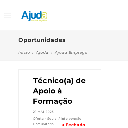
Oportunidades
Início
Ajuda
Ajuda Emprega
Técnico(a) de
Apoio à
Formação
21-MAI-2025
Oferta - Social / Intervenção
Comunitária
● Fechado