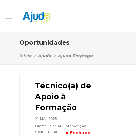
Oportunidades
Início
Ajuda
Ajuda Emprega
Técnico(a) de
Apoio à
Formação
21-MAI-2025
Oferta - Social / Intervenção
Comunitária
● Fechado