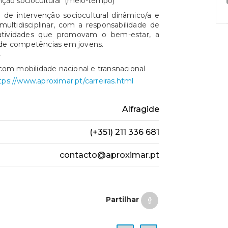
enção sociocultural (meio-tempo)
de intervenção sociocultural dinâmico/a e
multidisciplinar, com a responsabilidade de
 atividades que promovam o bem-estar, a
 de competências em jovens.
r
 com mobilidade nacional e transnacional
tps://www.aproximar.pt/carreiras.html
Alfragide
(+351) 211 336 681
contacto@aproximar.pt
Partilhar