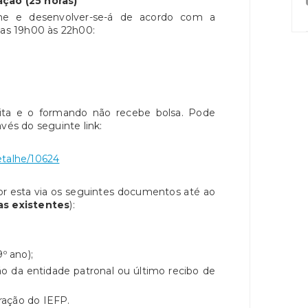
ão (25 horas)
ine e desenvolver-se-á de acordo com a
das 19h00 às 22h00:
ita e o formando não recebe bolsa. Pode
avés do seguinte link:
etalhe/10624
por esta via os seguintes documentos até ao
as existentes
):
º ano);
o da entidade patronal ou último recibo de
ração do IEFP.