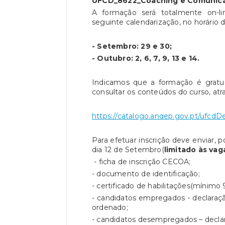
UFCD_8622_Coaching e Comunicaç
A formação será totalmente on-l
seguinte calendarização, no horário 
- Setembro: 29 e 30;
- Outubro: 2, 6, 7, 9, 13 e 14.
Indicamos que a formação é gratu
consultar os conteúdos do curso, atr
https://catalogo.anqep.gov.pt/ufcdD
Para efetuar inscrição deve enviar, 
dia 12 de Setembro(
limitado às vag
- ficha de inscrição CECOA;
- documento de identificação;
- certificado de habilitações(mínimo 9
- candidatos empregados - declaraçã
ordenado;
- candidatos desempregados – decla