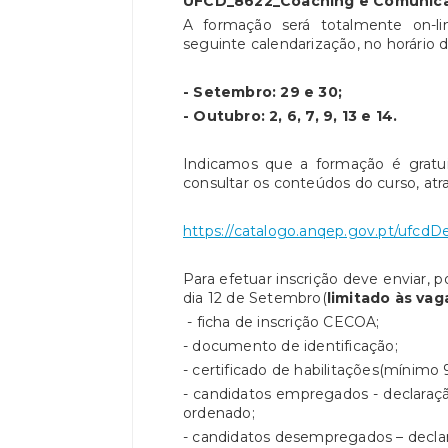
UFCD_8622_Coaching e Comunicaç
A formação será totalmente on-l
seguinte calendarização, no horário 
- Setembro: 29 e 30;
- Outubro: 2, 6, 7, 9, 13 e 14.
Indicamos que a formação é gratu
consultar os conteúdos do curso, atr
https://catalogo.anqep.gov.pt/ufcdD
Para efetuar inscrição deve enviar, 
dia 12 de Setembro(
limitado às vag
- ficha de inscrição CECOA;
- documento de identificação;
- certificado de habilitações(mínimo 9
- candidatos empregados - declaraçã
ordenado;
- candidatos desempregados – decla