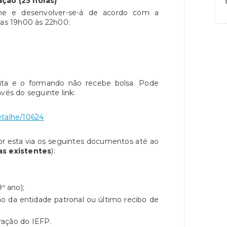
ão (25 horas)
ine e desenvolver-se-á de acordo com a
das 19h00 às 22h00:
ita e o formando não recebe bolsa. Pode
avés do seguinte link:
etalhe/10624
por esta via os seguintes documentos até ao
as existentes
):
º ano);
o da entidade patronal ou último recibo de
ração do IEFP.