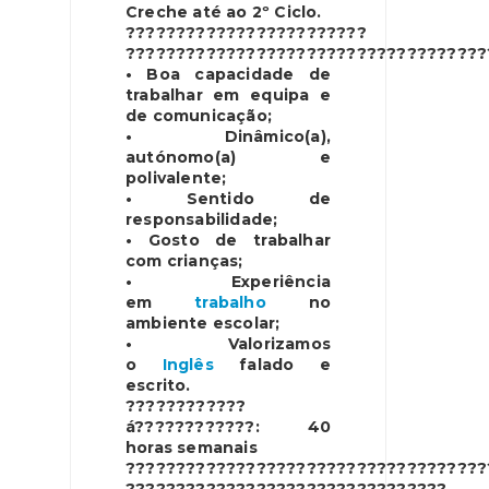
Creche até ao 2º Ciclo.
????????????????????????
????????????????????????????????????
• Boa capacidade de
trabalhar em equipa e
de comunicação;
• Dinâmico(a),
autónomo(a) e
polivalente;
• Sentido de
responsabilidade;
• Gosto de trabalhar
com crianças;
• Experiência
em
trabalho
no
ambiente escolar;
• Valorizamos
o
Inglês
falado e
escrito.
????????????
á
????????????: 40
horas semanais
????????????????????????????????????