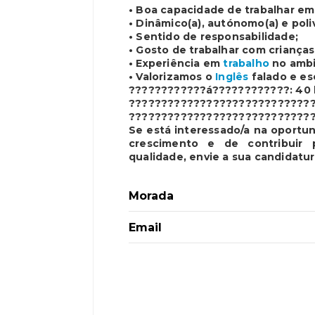
• Boa capacidade de trabalhar e
• Dinâmico(a), autónomo(a) e poli
• Sentido de responsabilidade;
• Gosto de trabalhar com crianças
• Experiência em
trabalho
no ambi
• Valorizamos o
Inglês
falado e esc
????????????á
????????????: 40 
????????????????????????????
????????????????????????????
Se está interessado/a na oportu
crescimento e de contribui
qualidade, envie a sua candidat
Morada
Email