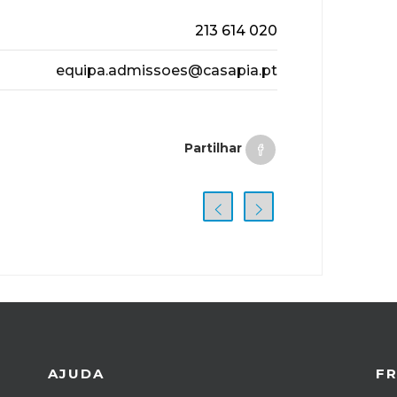
213 614 020
equipa.admissoes@casapia.pt
Partilhar
AJUDA
F