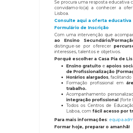
Se procura uma resposta educativa co
convidamo-lo(a) a conhecer a ofer
Lisboa.
Consulte aqui a oferta educativa
Formulário de Inscrição
Com uma intervenção que acompanh
ao Ensino Secundário/Formação
distingue-se por oferecer
percurs
interesses, talentos e objetivos.
Porquê escolher a Casa Pia de Li
Ensino gratuito
e
apoios soci
de Profissionalização (Forma
Horários alargados
, facilitand
Formação profissional em
ár
trabalho.
Acompanhamento personalizad
integração profissional
(forte 
Todos os Centros de Educação
Lisboa, com
fácil acesso por 
Para
mais informações
:
equipa.adm
Formar hoje, preparar o amanhã!