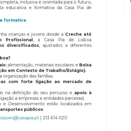
mpleta, inclusiva e orientada para o futuro,
ta educativa e formativa da Casa Pia de
 e formativa
a crianças e jovens desde a
Creche até
 Profissional
, a Casa Pia de Lisboa
os diversificados
, ajustados a diferentes
sboa?
ais:
alimentação, materiais escolares e
Bolsa
ção em Contexto de Trabalho/Estágio).
o a organização das famílias.
eas com forte ligação ao mercado de
o na definição do seu percurso e
apoio à
ligação a empresas e entidades parceiras).
 e Desenvolvimento estão localizados em
transportes públicos
.
issoes@casapia.pt
| 213 614 020