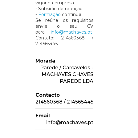
vigor na empresa
- Subsídio de refeição;
-
Formação
contínua
Se reúne os requisitos
envie o seu CV
para:
info@machaves.pt
Contato: 214560368 /
214565445
Morada
Parede / Carcavelos -
MACHAVES CHAVES
PAREDE LDA
Contacto
214560368 / 214565445
Email
info@machaves.pt