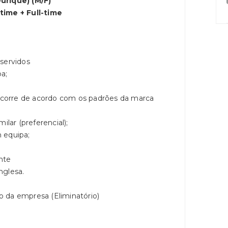
rique) (M/F)
time + Full-time
servidos
a;
te corre de acordo com os padrões da marca
ilar (preferencial);
 equipa;
nte
nglesa.
 da empresa (Eliminatório)