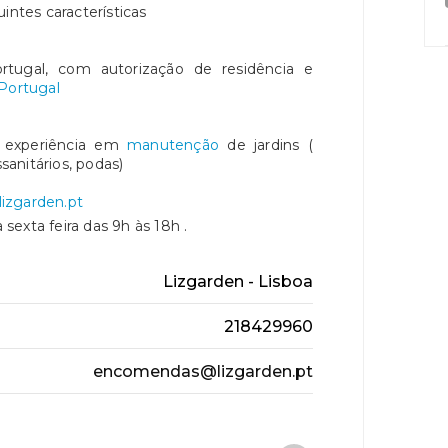
intes características
rtugal, com autorização de residência e
Portugal
 experiência em
manutenção
de jardins (
ssanitários, podas)
zgarden.pt
exta feira das 9h às 18h .
Lizgarden - Lisboa
218429960
encomendas@lizgarden.pt