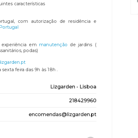
intes características
rtugal, com autorização de residência e
Portugal
 experiência em
manutenção
de jardins (
ssanitários, podas)
zgarden.pt
exta feira das 9h às 18h .
Lizgarden - Lisboa
218429960
encomendas@lizgarden.pt