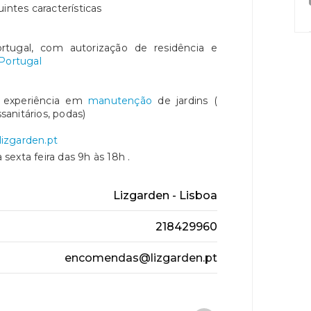
intes características
rtugal, com autorização de residência e
Portugal
 experiência em
manutenção
de jardins (
ssanitários, podas)
zgarden.pt
exta feira das 9h às 18h .
Lizgarden - Lisboa
218429960
encomendas@lizgarden.pt