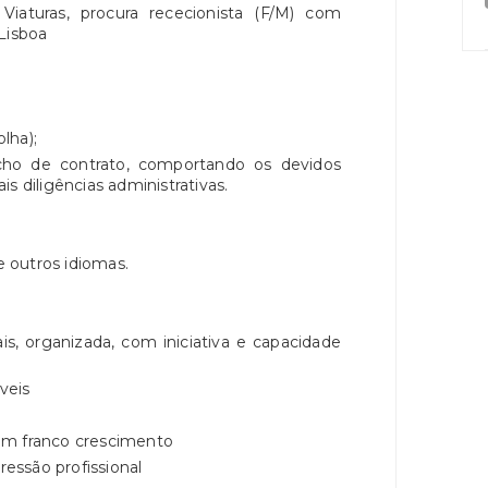
iaturas, procura rececionista (F/M) com
Lisboa
olha);
cho de contrato, comportando os devidos
s diligências administrativas.
e outros idiomas.
s, organizada, com iniciativa e capacidade
veis
em franco crescimento
ressão profissional