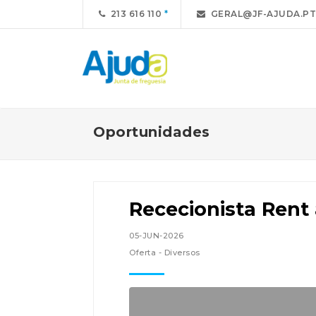
213 616 110
GERAL@JF-AJUDA.PT
Oportunidades
Rececionista Rent 
05-JUN-2026
Oferta - Diversos