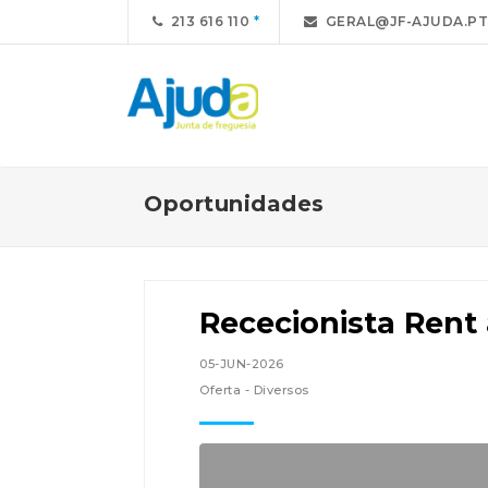
213 616 110
GERAL@JF-AJUDA.PT
Oportunidades
Rececionista Rent 
05-JUN-2026
Oferta - Diversos