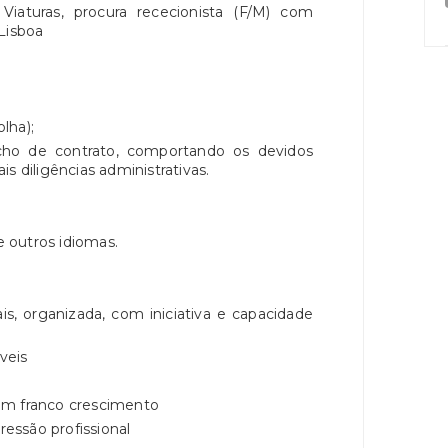
iaturas, procura rececionista (F/M) com
Lisboa
olha);
cho de contrato, comportando os devidos
s diligências administrativas.
e outros idiomas.
s, organizada, com iniciativa e capacidade
veis
em franco crescimento
ressão profissional