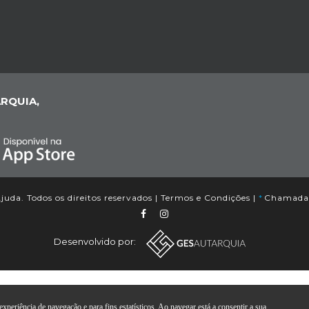
RQUIA,
uda. Todos os direitos reservados |
Termos e Condições
|
*
Chamada p
Desenvolvido por:
xperiência de navegação e para fins estatísticos. Ao navegar está a consentir a sua