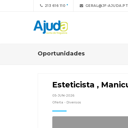
213 616 110
GERAL@JF-AJUDA.PT
Oportunidades
Esteticista , Manic
05-JUN-2026
Oferta - Diversos