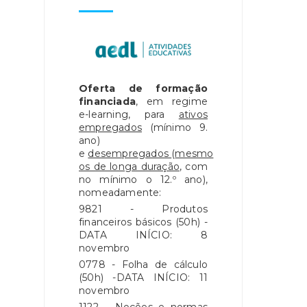
Oferta de formação
financiada
, em regime
e-learning, para
ativos
empregados
(mínimo 9.
ano)
e
desempregados
(
mesmo
os de longa duração
, com
no mínimo o 12.º ano),
nomeadamente:
9821 - Produtos
financeiros básicos (50h) -
DATA INÍCIO: 8
novembro
0778 - Folha de cálculo
(50h) -DATA INÍCIO: 11
novembro