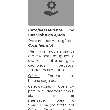
Café/Restaurante no
Casalinho da Ajuda
Procura com urgência
:
Cozinheira(o)
Perfil
: - Ter alguma prática
em cozinha portuguesa e
snacks (hamburgers,
cachorros, petiscos)
(Preferencialmente)
Oferta
: - Contrato, com
horário seguido.
Candidaturas
: - Com CV
para o ajudaemprega@jf-
ajuda.pt ou por
mensagem para o
924057224 (no texto pôr
Oferta Cozinha, Nome,