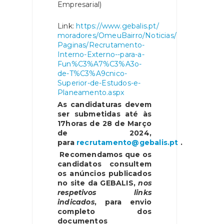
Empresarial)
Link:
https://www.gebalis.pt/
moradores/OmeuBairro/Noticias/
Paginas/Recrutamento-
Interno-
Externo--para-a-
Fun%C3%A7%C3%
A3o-
de-T%C3%A9cnico-
Superior-
de-Estudos-e-
Planeamento.aspx
As candidaturas devem
ser submetidas até às
17horas de 28 de Março
de 2024,
para
recrutamento@gebalis.pt
.
Recomendamos que os
candidatos consultem
os anúncios publicados
no site da GEBALIS,
nos
respetivos links
indicados
, para envio
completo dos
documentos