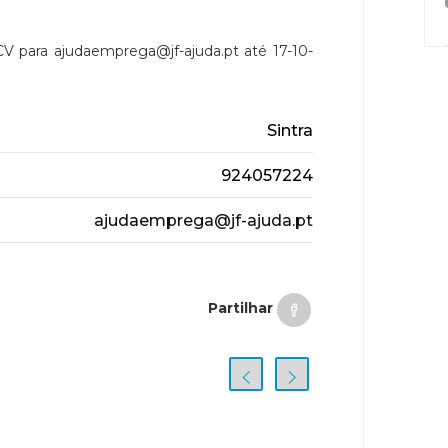
de Português
CV para ajudaemprega@jf-ajuda.pt até 17-10-
Sintra
924057224
ajudaemprega@jf-ajuda.pt
Partilhar