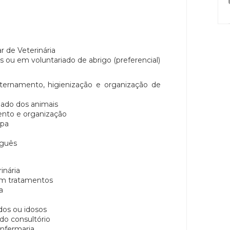
r de Veterinária
s ou em voluntariado de abrigo (preferencial)
ternamento, higienização e organização de
dado dos animais
nto e organização
ipa
uguês
inária
 em tratamentos
a
dos ou idosos
 do consultório
Enfermaria