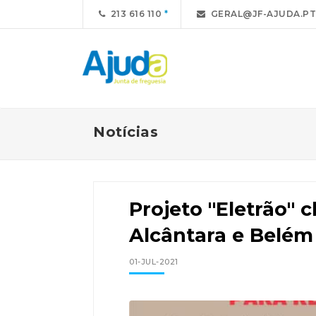
213 616 110
GERAL@JF-AJUDA.PT
Notícias
Projeto "Eletrão" 
Alcântara e Belém
01-JUL-2021