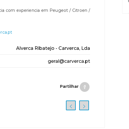
cia com experiencia em Peugeot / Citroen /
rca.pt
Alverca Ribatejo - Carverca, Lda
geral@carverca.pt
Partilhar