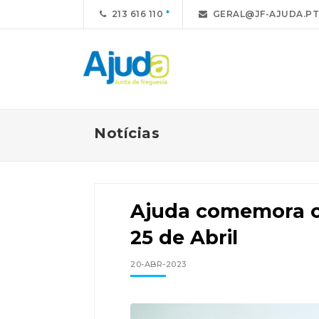
213 616 110
GERAL@JF-AJUDA.PT
Notícias
Ajuda comemora o 
25 de Abril
20-ABR-2023