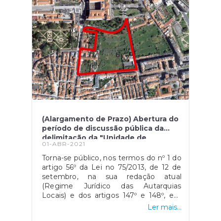
(Alargamento de Prazo) Abertura do
período de discussão pública da
delimitação da "Unidade de
01-ABR-2021
Execução da Ajuda"
Torna-se público, nos termos do nº 1 do
artigo 56º da Lei no 75/2013, de 12 de
setembro, na sua redação atual
(Regime Jurídico das Autarquias
Locais) e dos artigos 147º e 148º, em
articulação com o artigo 89o no 2, do
Ler mais...
Decreto-Lei n.o 80/2015, de 14 de