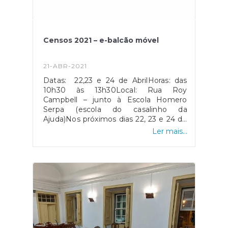
Censos 2021 – e-balcão móvel
21-ABR-2021
Datas: 22,23 e 24 de AbrilHoras: das
10h30 às 13h30Local: Rua Roy
Campbell – junto à Escola Homero
Serpa (escola do casalinho da
Ajuda)Nos próximos dias 22, 23 e 24 de
abril, entre as 10h30 e as 13h30 a Junta
Ler mais...
de Freguesia da Ajuda irá disponibilizar,
aos moradores do Bairro do Casalinho
da Ajuda, apoio no preenchimento dos
inquéritos dos Censos 2021.O balcão
móvel, de apoio ao freguês, estará
situado na Rua Roy Campbell – junto
da Escola Homero Serpa, e contará
com dois recenseadores para ajudar a
população no preenchimento dos
inquéritos via internet.Se já recebeu a