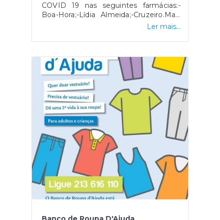
COVID 19 nas seguintes farmácias:-
Boa-Hora;-Lídia Almeida;-Cruzeiro.Mais
informações
Ler mais...
aqui:https://www.lisboa.pt/lisboaprotege/saudeUm
iniciativa da Câmara Municipal de
Lisboa
Banco de Roupa D'Ajuda