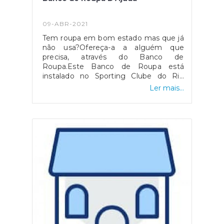
09-ABR-2021
Tem roupa em bom estado mas que já
não usa?Ofereça-a a alguém que
precisa, através do Banco de
Roupa.Este Banco de Roupa está
instalado no Sporting Clube do Rio
Seco.Assim, se precisar de vestuário ou
Ler mais...
quiser doar roupa só tem que ligar para
a Junta de Freguesia da Ajuda.Este é
um serviço totalmente gratuito, sem
fins lucrativos.Uma iniciativa da
Associação Citador de Sonhos e da
Junta de Freguesia da Ajuda.Uma
maneira solidária de reciclar.