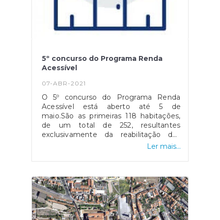
5º concurso do Programa Renda
Acessível
07-ABR-2021
O 5º concurso do Programa Renda
Acessível está aberto até 5 de
maio.São as primeiras 118 habitações,
de um total de 252, resultantes
exclusivamente da reabilitação dos
antigos edifícios da Segurança Social,
Ler mais...
adquiridos pela Câmara de Lisboa.Estão
disponíveis T0 a T4 no Saldanha,
Avenida da República e Entrecampos,
cujas rendas não ultrapassam os 30%
do rendimento líquido disponível.Mais
informação: http://ow.ly/4Wpn50EiCFz